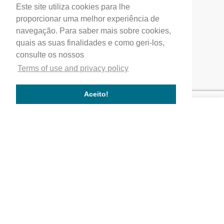
Este site utiliza cookies para lhe
Profial, Profissionais de Alumínio, S.A.
proporcionar uma melhor experiência de
(+351) 249 549 090
navegação. Para saber mais sobre cookies,
quais as suas finalidades e como geri-los,
correio.geral@profial.pt
consulte os nossos
Home
Terms of use and privacy policy
Our company
Service quality
Aceito!
Works completed
Our Partners
Company
Quality
Where We Are
Activity Areas
Our Values
Works
Commercial and service buildings
Residential buildings
Public buildings