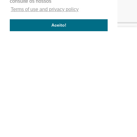
consulte os nossos
Home
Terms of use and privacy policy
Our company
Service quality
Aceito!
Works completed
Our Partners
Company
Quality
Where We Are
Activity Areas
Our Values
Works
Commercial and service buildings
Residential buildings
Public buildings
Follow us!