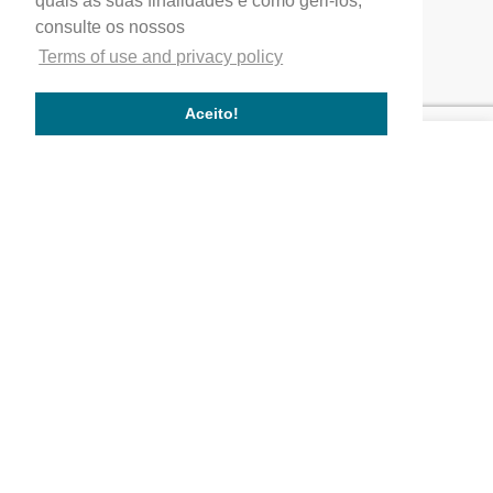
quais as suas finalidades e como geri-los,
correio.geral@profial.pt
consulte os nossos
Home
Terms of use and privacy policy
Our company
Service quality
Aceito!
Works completed
Our Partners
Company
Quality
Where We Are
Activity Areas
Our Values
Works
Commercial and service buildings
Residential buildings
Public buildings
Follow us!