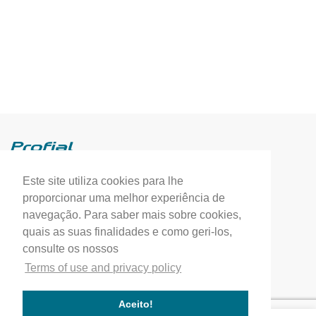
Este site utiliza cookies para lhe
Profial, Profissionais de Alumínio, S.A.
proporcionar uma melhor experiência de
(+351) 249 549 090
navegação. Para saber mais sobre cookies,
quais as suas finalidades e como geri-los,
correio.geral@profial.pt
consulte os nossos
Home
Terms of use and privacy policy
Our company
Service quality
Aceito!
Works completed