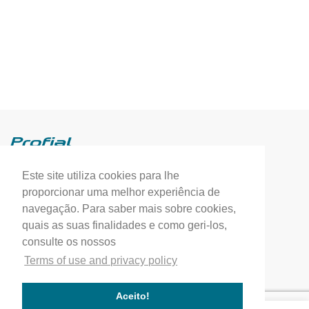
Este site utiliza cookies para lhe
Profial, Profissionais de Alumínio, S.A.
proporcionar uma melhor experiência de
(+351) 249 549 090
navegação. Para saber mais sobre cookies,
quais as suas finalidades e como geri-los,
correio.geral@profial.pt
consulte os nossos
Home
Terms of use and privacy policy
Our company
Service quality
Aceito!
Works completed