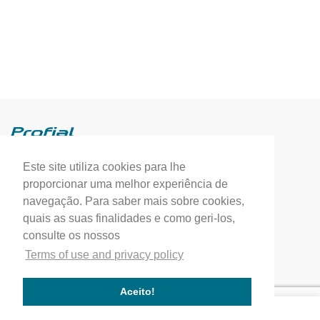
Este site utiliza cookies para lhe
Profial, Profissionais de Alumínio, S.A.
proporcionar uma melhor experiência de
(+351) 249 549 090
navegação. Para saber mais sobre cookies,
quais as suas finalidades e como geri-los,
correio.geral@profial.pt
consulte os nossos
Home
Terms of use and privacy policy
Our company
Service quality
Aceito!
Works completed
Our Partners